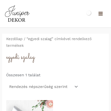
Skip
to
MAI
content
ME
Kezdőlap
/ “egyedi szalag” címkével rendelkező
termékek
egyedi szalag
Összesen 1 találat