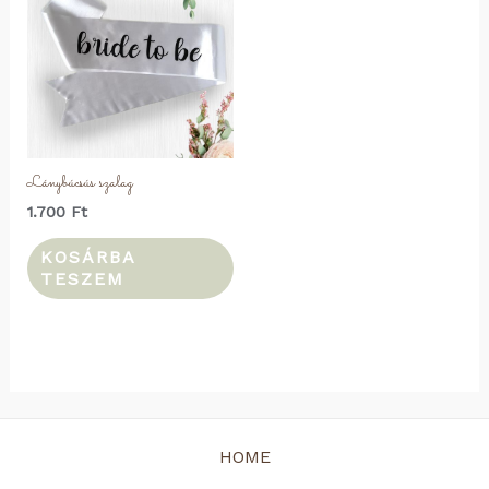
Lánybúcsús szalag
1.700
Ft
KOSÁRBA
TESZEM
HOME