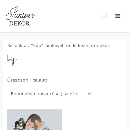
Skip
to
MAI
content
ME
Kezdőlap
/ “kép” címkével rendelkező termékek
kép
Összesen 1 találat