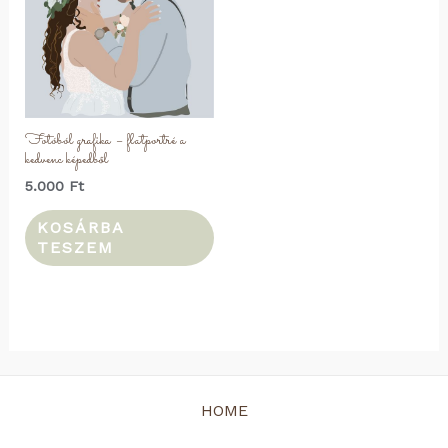
Fotóból grafika – flatportré a
kedvenc képedből
5.000
Ft
KOSÁRBA
TESZEM
HOME