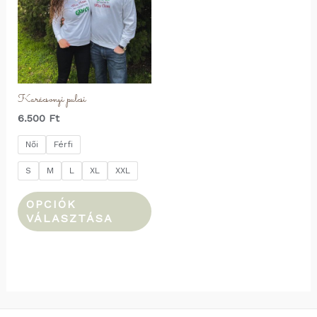
Karácsonyi pulcsi
6.500
Ft
Női
Férfi
S
M
L
XL
XXL
OPCIÓK
VÁLASZTÁSA