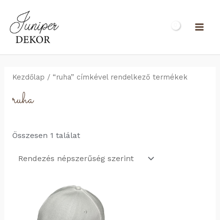
Skip
to
MAI
content
ME
Kezdőlap
/ “ruha” címkével rendelkező termékek
ruha
Összesen 1 találat