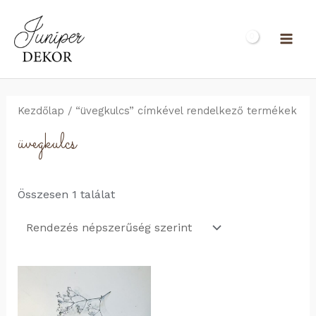
Skip
to
MAI
content
ME
Kezdőlap
/ “üvegkulcs” címkével rendelkező termékek
üvegkulcs
Összesen 1 találat