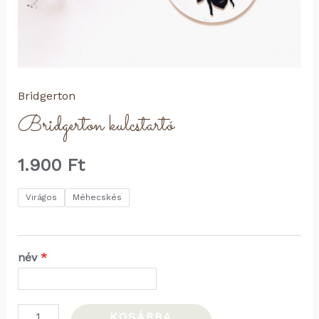
Bridgerton
Bridgerton kulcstartó
1.900
Ft
Virágos
Méhecskés
név
Bridgerton
KOSÁRBA