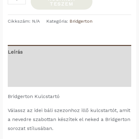
TESZEM
kulcstartó
mennyiség
Cikkszám:
N/A
Kategória:
Bridgerton
Leírás
További információk
Vélemények (0)
Bridgerton Kulcstartó
Válassz az idei báli szezonhoz illő kulcstartót, amit
a nevedre szabottan készítek el neked a Bridgerton
sorozat stílusában.