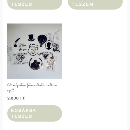
TESZEM
TESZEM
Bridgerton felvasalható matrica
szett
2.800
Ft
KOSÁRBA
TESZEM