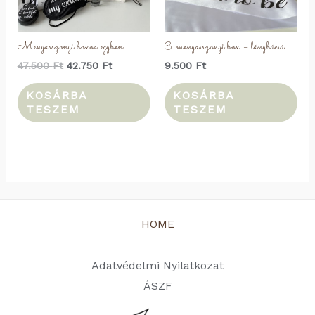
te
vál
Menyasszonyi boxok egyben
3. menyasszonyi box – lánybúcsú
ki
Original
Current
47.500
Ft
42.750
Ft
9.500
Ft
price
price
was:
is:
KOSÁRBA
KOSÁRBA
47.500 Ft.
42.750 Ft.
TESZEM
TESZEM
HOME
Adatvédelmi Nyilatkozat
ÁSZF