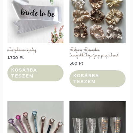
Lánybúcsús szalag
Selyem Scrunchie
(rosegold/bézs/pezsgő színben)
1.700
Ft
500
Ft
KOSÁRBA
KOSÁRBA
TESZEM
TESZEM