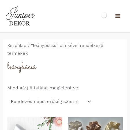
Skip
to
MAI
content
ME
Kezdőlap
/ “leánybúcsú” címkével rendelkező
termékek
leánybúcsú
Sorted
Mind a(z) 6 találat megjelenítve
by
popularity