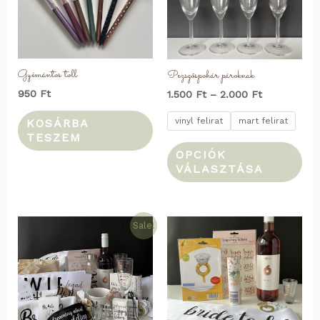
Gyémántos toll
Pezsgőspohár pároknak
Ártartomán
950
Ft
1.500
Ft
–
2.000
Ft
1.500 Ft
-
vinyl felirat
mart felirat
KOSÁRBA
2.000 Ft
TESZEM
En
OPCIÓK
a
VÁLASZTÁSA
te
tö
Sale!
var
van
A
vál
a