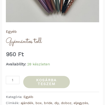
Egyéb
Gyémántos toll
950
Ft
Availability:
28 készleten
Gyémántos
KOSÁRBA
TESZEM
toll
mennyiség
Kategória:
Egyéb
Címkék:
ajándék
,
box
,
bride
,
diy
,
doboz
,
eljegyzés
,