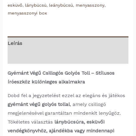
esküvő
,
lánybúcsú
,
leánybúcsú
,
menyasszony
,
menyasszonyi box
Leírás
Vélemények (0)
Gyémánt Végű Csillogós Golyós Toll – Stílusos
íróeszköz különleges alkalmakra
Dobd fel a jegyzetelést ezzel az elegáns és játékos
gyémánt végű golyós tollal
, amely csillogó
megjelenésével garantáltan mindenkit lenyűgöz.
Tökéletes választás
lánybúcsúra, esküvői
vendégkönyvhöz, ajándékba vagy mindennapi