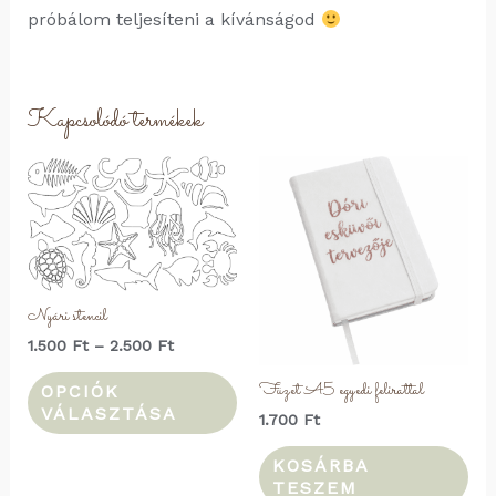
próbálom teljesíteni a kívánságod
Kapcsolódó termékek
Nyári stencil
Ártartomány:
1.500
Ft
–
2.500
Ft
1.500 Ft
Ennek
-
Füzet A5 egyedi felirattal
OPCIÓK
2.500 Ft
a
VÁLASZTÁSA
1.700
Ft
terméknek
KOSÁRBA
több
TESZEM