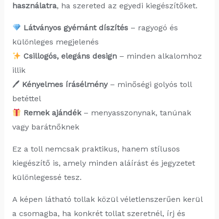
használatra
, ha szereted az egyedi kiegészítőket.
Látványos gyémánt díszítés
– ragyogó és
különleges megjelenés
Csillogós, elegáns design
– minden alkalomhoz
illik
🖊
Kényelmes írásélmény
– minőségi golyós toll
betéttel
Remek ajándék
– menyasszonynak, tanúnak
vagy barátnőknek
Ez a toll nemcsak praktikus, hanem stílusos
kiegészítő is, amely minden aláírást és jegyzetet
különlegessé tesz.
A képen látható tollak közül véletlenszerűen kerül
a csomagba, ha konkrét tollat szeretnél, írj és